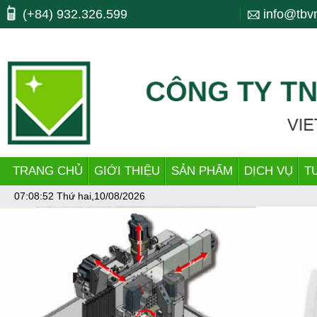
Máy công cụ, may cong cu, CNC, máy cnc, trung tam gia cong, ttgc, trun
(+84) 932.326.599
info@tbv
bending, lò xo, nhiet luyen, quenching, tube making machine, dây chu
TRANG CHỦ
GIỚI THIỆU
SẢN PHẨM
DỊCH VỤ
T
07:08:52
Thứ hai,10/08/2026