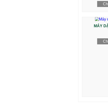
Chi
MÁY D
Chi