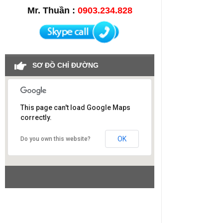
Mr. Thuần :
0903.234.828
SƠ ĐỒ CHỈ ĐƯỜNG
This page can't load Google Maps
correctly.
Công ty SAO VIỆT
OK
Do you own this website?