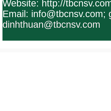
Website: http://tbcnsv.c
Email: info@tbcnsv.com;
dinhthuan@tbcnsv.com