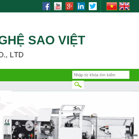
rinding, bending, lò xo, nhiet luyen, quenching, tube making machine,