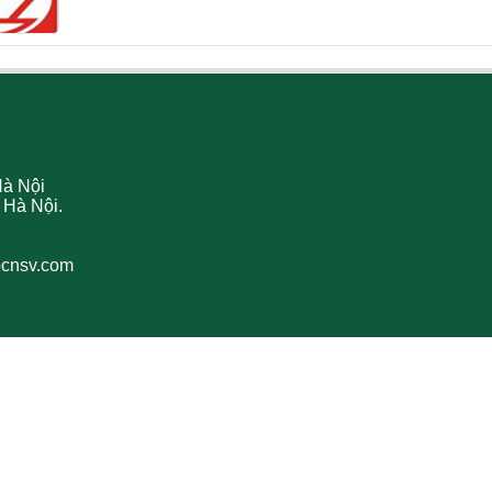
Hà Nội
 Hà Nội.
bcnsv.com