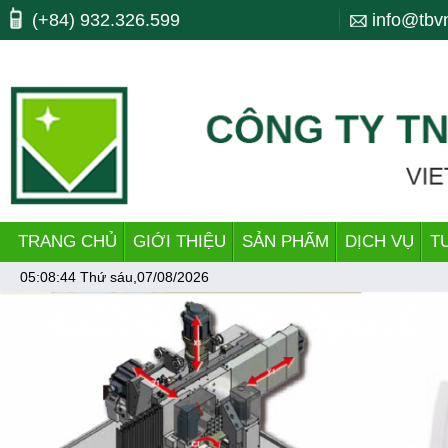
Máy công cụ, may cong cu, CNC, máy cnc, trung tam gia cong, ttgc, trun
(+84) 932.326.599
info@tbv
dây chuyền làm ống, pipe.
TRANG CHỦ
GIỚI THIỆU
SẢN PHẨM
DỊCH VỤ
T
05:08:44
Thứ sáu,07/08/2026