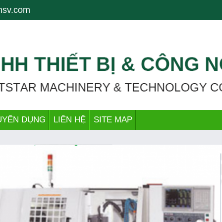
g tâm gia công, CNC lathe, CNC Milling, tiện CNC, khoan, drill, mài, g
nsv.com
UYỂN DỤNG
LIÊN HỆ
SITE MAP