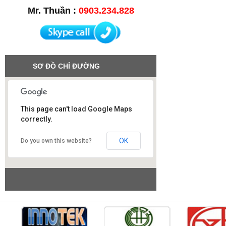
Mr. Thuần :
0903.234.828
SƠ ĐỒ CHỈ ĐƯỜNG
This page can't load Google Maps
correctly.
Công ty SAO VIỆT
OK
Do you own this website?