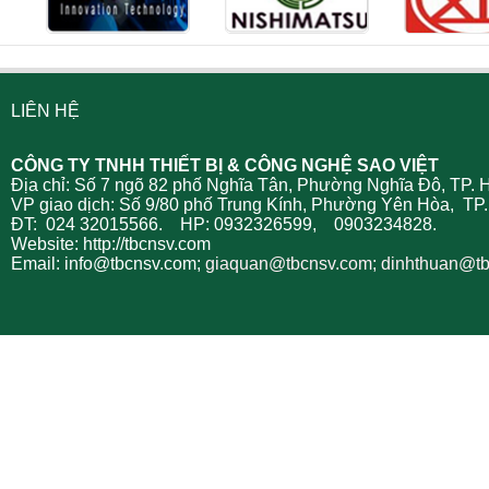
LIÊN HỆ
CÔNG TY TNHH THIẾT BỊ & CÔNG NGHỆ SAO VIỆT
Địa chỉ: Số 7 ngõ 82 phố Nghĩa Tân, Phường Nghĩa Đô, TP. 
VP giao dịch: Số 9/80 phố Trung Kính, Phường Yên Hòa, TP.
ĐT: 024 32015566. HP: 0932326599, 0903234828.
Website: http://tbcnsv.com
Email: info@tbcnsv.com;
giaquan
@tbcnsv.com; dinhthuan@t