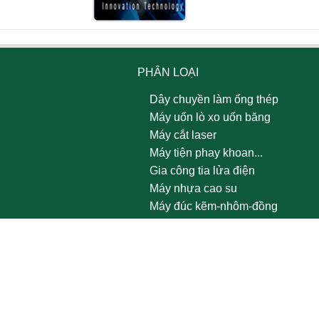
PHÂN LOẠI
Dây chuyền làm ống thép
Máy uốn lò xo uốn băng
Máy cắt laser
Máy tiện phay khoan...
Gia công tia lửa điện
Máy nhựa cao su
Máy đúc kẽm-nhôm-đồng
Thiết bị nhiệt luyện & xử lý bề
mặt
Dây chuyền sản xuất đồng bộ
Máy nén khí máy phát điện
Hoá chất vật tư công nghiêp
Khóa cửa thông minh - Siemens