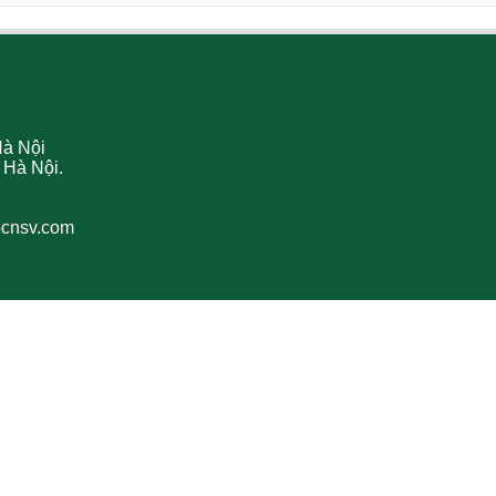
Hà Nội
 Hà Nội.
bcnsv.com