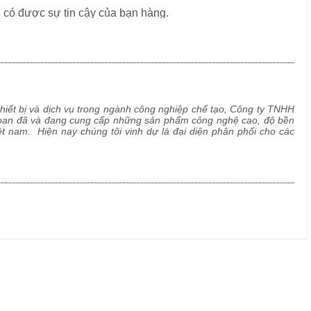
 có được sự tin cậy của bạn hàng.
 nghiệp với phương châm: “Công ty VSTC tồn tại là để đem
 quyết tâm “Không có gì là không thể làm tốt hơn”.
thiết bị và dịch vụ trong ngành công nghiệp chế tạo, Công ty TNHH
i Loan đã và đang cung cấp những sản phẩm công nghệ cao, độ bền
ệt nam. Hiện nay chúng tôi vinh dự là đại diện phân phối cho các
n máy móc thiết bị tại Đài Loan,...cũng như được là đại diện bán
 Hàn Quốc, EU…