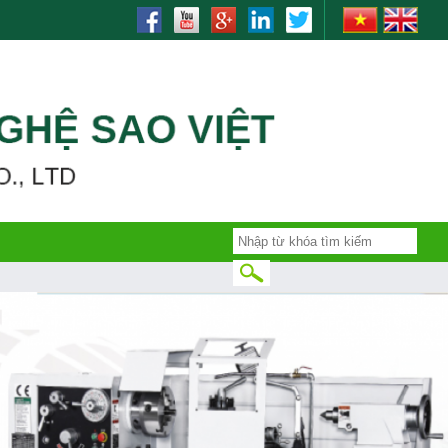
rinding, bending, lò xo, nhiet luyen, quenching, tube making machine,