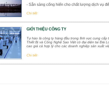
- Sẵn sàng cống hiến cho chất lượng dịch vụ để
- Cam kết về trách nhiệm với cộng đồng doanh
Chi tiết
lại lợi ích cho nhiều doanh
nghiệp
và xã hội”.
GIỚI THIỆU CÔNG TY
- Xây dựng một tập thể đoàn kết, tâm huyết với
Tự hào là công ty hàng đầu trong lĩnh vực cung cấp 
Thiết Bị và Công Nghệ Sao Việt có đại diện tai Đà
cao giá cả hợp lý cho các doanh nghiệp sản xuất vi
nhà sản xuất nổi tiếng chuyên về các loại dây chuyề
hàng của một số nhà sản xuất khác từ Trung Quốc,
Chi tiết