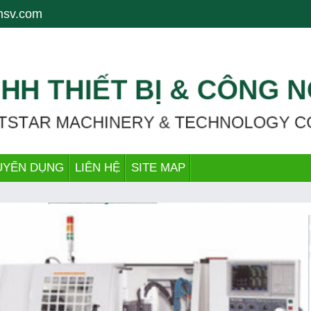
g tâm gia công, CNC lathe, CNC Milling, tiện CNC, khoan, drill, mài, g
nsv.com
UYỂN DỤNG
LIÊN HỆ
SITE MAP