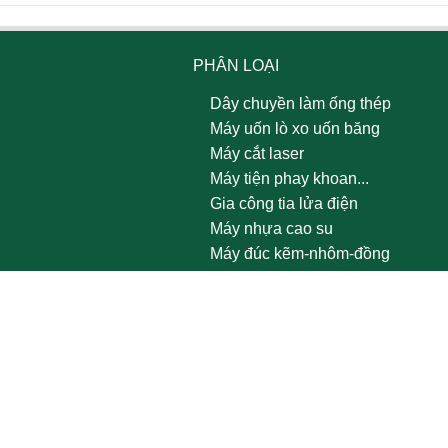
PHÂN LOẠI
Dây chuyền làm ống thép
Máy uốn lò xo uốn băng
Máy cắt laser
Máy tiện phay khoan...
Gia công tia lửa điện
Máy nhựa cao su
Máy đúc kẽm-nhôm-đồng
Thiết bị nhiệt luyện & xử lý bề
mặt
Dây chuyền sản xuất đồng bộ
Máy nén khí máy phát điện
Hoá chất vật tư công nghiêp
Khóa cửa thông minh - Siemens
Aptomat - Siemens