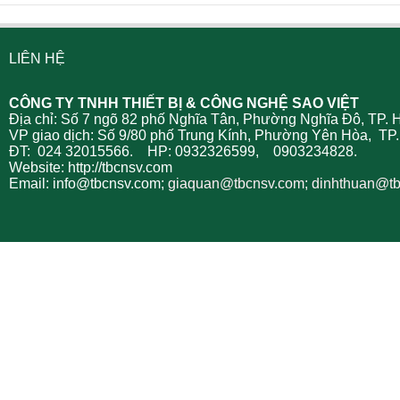
LIÊN HỆ
CÔNG TY TNHH THIẾT BỊ & CÔNG NGHỆ SAO VIỆT
Địa chỉ: Số 7 ngõ 82 phố Nghĩa Tân, Phường Nghĩa Đô, TP. 
VP giao dịch: Số 9/80 phố Trung Kính, Phường Yên Hòa, TP.
ĐT: 024 32015566. HP: 0932326599, 0903234828.
Website: http://tbcnsv.com
Email: info@tbcnsv.com;
giaquan
@tbcnsv.com; dinhthuan@t