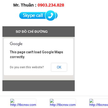
Mr. Thuần :
0903.234.828
SƠ ĐỒ CHỈ ĐƯỜNG
This page can't load Google Maps
correctly.
Công ty SAO VIỆT
OK
Do you own this website?