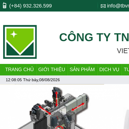
Máy công cụ, may cong cu, CNC, máy cnc, trung tam gia cong, ttgc, trun
(+84) 932.326.599
info@tbv
dây chuyền làm ống, pipe.
TRANG CHỦ
GIỚI THIỆU
SẢN PHẨM
DỊCH VỤ
T
12:08:05
Thứ bảy,08/08/2026