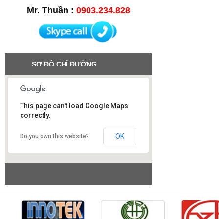
Mr. Thuần :
0903.234.828
SƠ ĐỒ CHỈ ĐƯỜNG
This page can't load Google Maps
correctly.
Công ty SAO VIỆT
OK
Do you own this website?