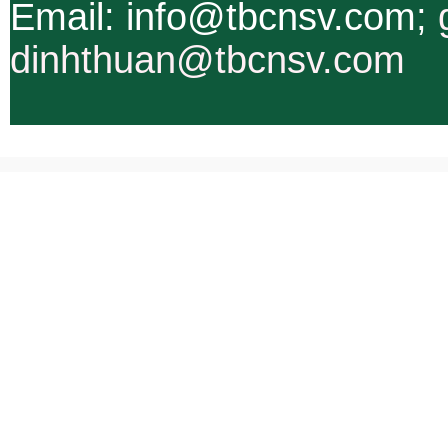
Email: info@tbcnsv.com;
dinhthuan@tbcnsv.com