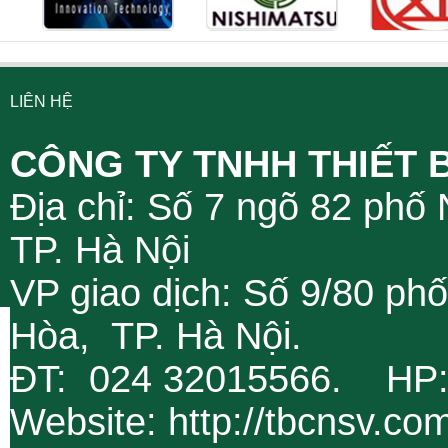
LIÊN HỆ
CÔNG TY TNHH THIẾT 
Địa chỉ: Số 7 ngõ 82 phố
TP. Hà Nội
VP giao dịch: Số 9/80 ph
Hòa, TP. Hà Nội.
ĐT: 024 32015566. HP
Website: http://tbcnsv.c