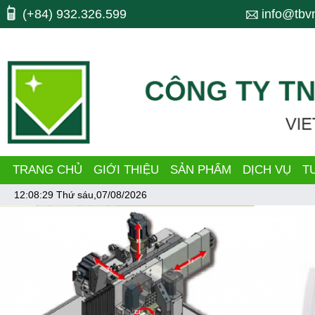
Máy công cụ, may cong cu, CNC, máy cnc, trung tam gia cong, ttgc, trun
(+84) 932.326.599
info@tbv
bending, lò xo, nhiet luyen, quenching, tube making machine, dây chu
TRANG CHỦ
GIỚI THIỆU
SẢN PHẨM
DỊCH VỤ
T
12:08:29
Thứ sáu,07/08/2026