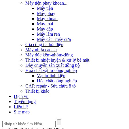
Máy tiện phay khoan...
Máy tiện
Máy phay
May khoan
Máy mài
Máy dập
Máy làm ren
Máy cắt - máy cưa
Gia công tia lửa điện
Máy nhựa cao su
Máy đúc kẽm-nhôm-đồng
Thiết bị nhiệt luyện & xử lý bề mặt
Dây chuyền sản xuất đồng bộ
Hoá chất vật tư công nghiêp
Vật tư linh kiện
Hóa chất công nghiệp
CAR repair - Sửa chữa ô tô
Thiết bị khác
Dịch vụ
Tuyển dụng
Liên hệ
Site map