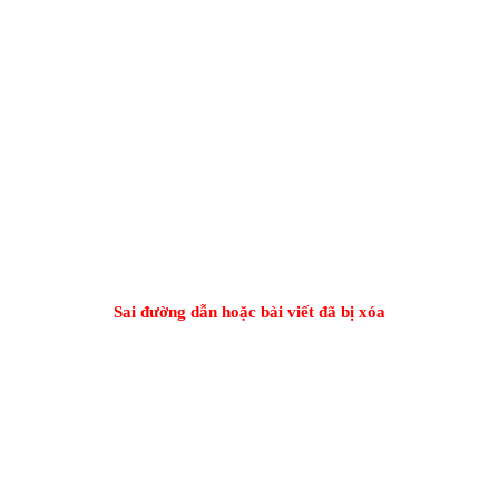
Công ty SAO VIỆT
Sai đường dẫn hoặc bài viết đã bị xóa
This page can't load Google Maps correctly.
OK
Do you own this website?