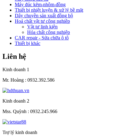
Máy đúc kẽm-nhôm-đồng
Thiết bị nhiệt luyện & xử lý bề mặt
Dây chuyền sản xuất đồng bộ
Hoá chất vật tư công nghiêp
Vật tư linh kiện
Hóa chất công nghiệp
CAR repair - Sửa chữa ô tô
Thiết bị khác
Liên hệ
Kinh doanh 1
Mr. Hoàng :
0932.392.586
Kinh doanh 2
Mss. Quỳnh :
0932.245.966
Trợ lý kinh doanh