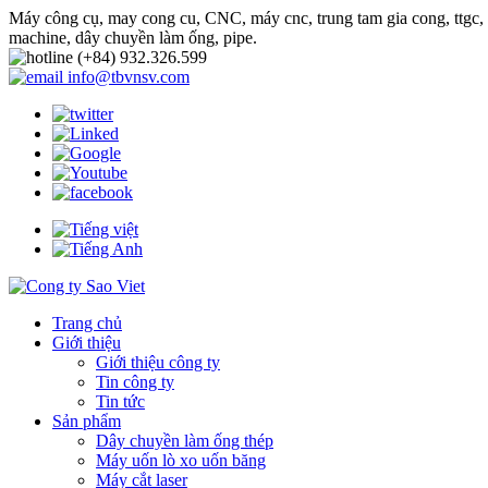
Máy công cụ, may cong cu, CNC, máy cnc, trung tam gia cong, ttgc, t
machine, dây chuyền làm ống, pipe.
(+84) 932.326.599
info@tbvnsv.com
Trang chủ
Giới thiệu
Giới thiệu công ty
Tin công ty
Tin tức
Sản phẩm
Dây chuyền làm ống thép
Máy uốn lò xo uốn băng
Máy cắt laser