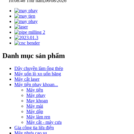
10:08:46
Thứ năm,06/08/2026
Danh mục sản phẩm
Dây chuyền làm ống thép
Máy uốn lò xo uốn băng
Máy cắt laser
Máy tiện phay khoan...
Máy tiện
Máy phay
May khoan
Máy mài
Máy dập
Máy làm ren
Máy cắt - máy cưa
Gia công tia lửa điện
Máy nhựa cao su