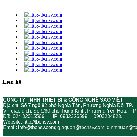
Liên hệ
CÔNG TY TNHH THIẾT BỊ & CÔNG NGHỆ SAO VIỆT
Địa chỉ: Số 7 ngõ 82 phố Nghĩa Tân, Phường Nghĩa Đô, TP. 
VP giao dịch: Số 9/80 phố Trung Kính, Phường Yên Hòa, TP.
ĐT: 024 32015566. HP: 0932326599, 0903234828.
Website: http://tbcnsv.com
Email: info@tbcnsv.com;
giaquan
@tbcnsv.com; dinhthuan@t