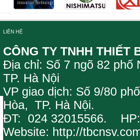
LIÊN HỆ
CÔNG TY TNHH THIẾT 
Địa chỉ: Số 7 ngõ 82 phố
TP. Hà Nội
VP giao dịch: Số 9/80 ph
Hòa, TP. Hà Nội.
ĐT: 024 32015566. HP
Website: http://tbcnsv.c