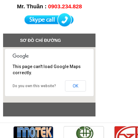
Mr. Thuần :
0903.234.828
SƠ ĐỒ CHỈ ĐƯỜNG
This page can't load Google Maps
correctly.
Công ty SAO VIỆT
OK
Do you own this website?