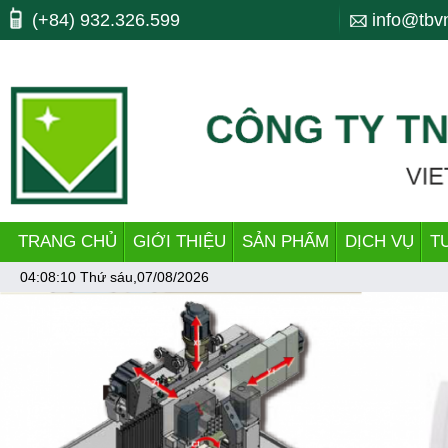
Máy công cụ, may cong cu, CNC, máy cnc, trung tam gia cong, ttgc, trun
(+84) 932.326.599
info@tbv
bending, lò xo, nhiet luyen, quenching, tube making machine, dây chu
TRANG CHỦ
GIỚI THIỆU
SẢN PHẨM
DỊCH VỤ
T
04:08:10
Thứ sáu,07/08/2026