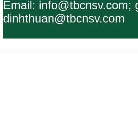
Email: info@tbcnsv.com;
dinhthuan@tbcnsv.com