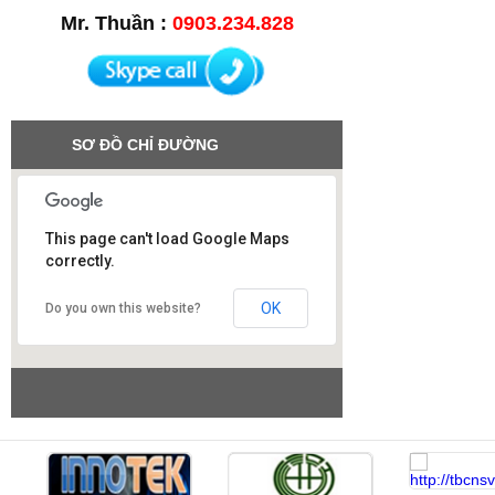
Mr. Thuần :
0903.234.828
SƠ ĐỒ CHỈ ĐƯỜNG
This page can't load Google Maps
correctly.
Công ty SAO VIỆT
OK
Do you own this website?