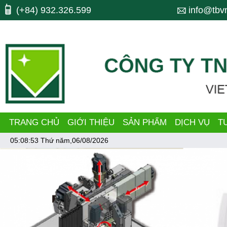
Máy công cụ, may cong cu, CNC, máy cnc, trung tam gia cong, ttgc, trun
(+84) 932.326.599
info@tbv
bending, lò xo, nhiet luyen, quenching, tube making machine, dây chu
TRANG CHỦ
GIỚI THIỆU
SẢN PHẨM
DỊCH VỤ
T
05:08:53
Thứ năm,06/08/2026