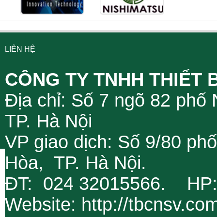
LIÊN HỆ
CÔNG TY TNHH THIẾT 
Địa chỉ: Số 7 ngõ 82 phố
TP. Hà Nội
VP giao dịch: Số 9/80 ph
Hòa, TP. Hà Nội.
ĐT: 024 32015566. HP
Website: http://tbcnsv.c