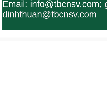
Email: info@tbcnsv.com;
dinhthuan@tbcnsv.com