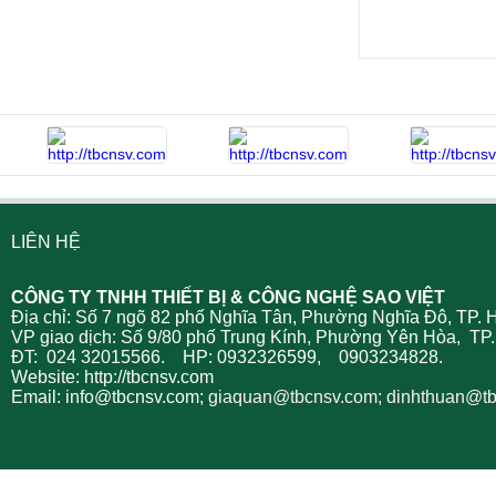
LIÊN HỆ
CÔNG TY TNHH THIẾT BỊ & CÔNG NGHỆ SAO VIỆT
Địa chỉ: Số 7 ngõ 82 phố Nghĩa Tân, Phường Nghĩa Đô, TP. 
VP giao dịch: Số 9/80 phố Trung Kính, Phường Yên Hòa, TP.
ĐT: 024 32015566. HP: 0932326599, 0903234828.
Website: http://tbcnsv.com
Email: info@tbcnsv.com;
giaquan
@tbcnsv.com; dinhthuan@t