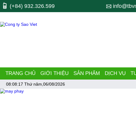
Máy công cụ, may cong cu, CNC, máy cnc, trung tam gia cong, ttgc, trun
(+84) 932.326.599
info@tbv
dây chuyền làm ống, pipe.
TRANG CHỦ
GIỚI THIỆU
SẢN PHẨM
DỊCH VỤ
T
08:08:17
Thứ năm,06/08/2026