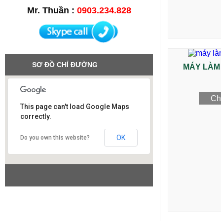
Mr. Thuần :
0903.234.828
SƠ ĐỒ CHỈ ĐƯỜNG
MÁY LÀM
Chi
This page can't load Google Maps
correctly.
Công ty SAO VIỆT
OK
Do you own this website?