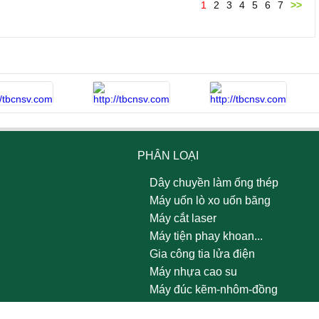
1
2
3
4
5
6
7
>>
PHÂN LOẠI
Dây chuyền làm ống thép
Máy uốn lò xo uốn băng
Máy cắt laser
Máy tiện phay khoan...
Gia công tia lửa điện
Máy nhựa cao su
Máy đúc kẽm-nhôm-đồng
Thiết bị nhiệt luyện & xử lý bề