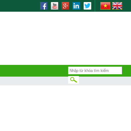
rinding, bending, lò xo, nhiet luyen, quenching, tube making machine,