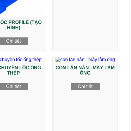
ỐC PROFILE (TẠO
HÌNH)
Chi tiết
CHUYỀN LỐC ỐNG
CON LĂN NẮN - MÁY LÀM
THÉP
ỐNG
Chi tiết
Chi tiết