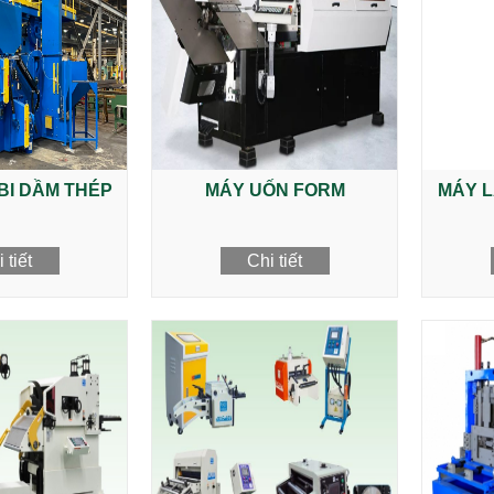
BI DẦM THÉP
MÁY UỐN FORM
MÁY L
 tiết
Chi tiết