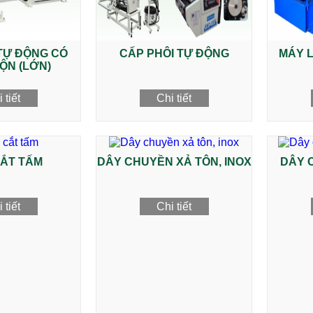
TỰ ĐỘNG CÓ
CẤP PHÔI TỰ ĐỘNG
MÁY L
ỘN (LỚN)
 tiết
Chi tiết
ẮT TẤM
DÂY CHUYỀN XẢ TÔN, INOX
DÂY 
 tiết
Chi tiết