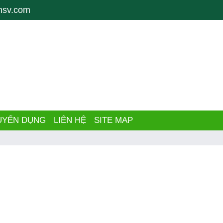
g tâm gia công, CNC lathe, CNC Milling, tiện CNC, khoan, drill, mài, g
nsv.com
UYỂN DỤNG
LIÊN HỆ
SITE MAP