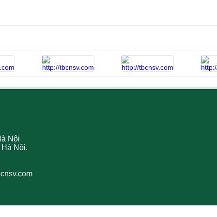
Hà Nội
 Hà Nội.
bcnsv.com