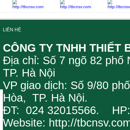
LIÊN HỆ
CÔNG TY TNHH THIẾT 
Địa chỉ: Số 7 ngõ 82 phố
TP. Hà Nội
VP giao dịch: Số 9/80 ph
Hòa, TP. Hà Nội.
ĐT: 024 32015566. HP
Website: http://tbcnsv.c