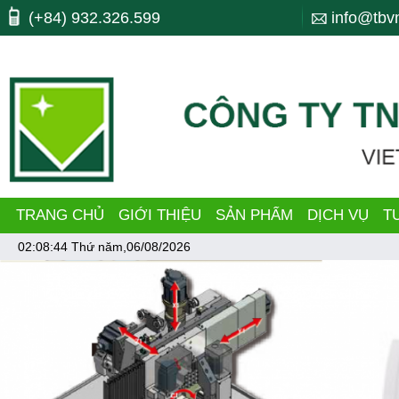
Máy công cụ, may cong cu, CNC, máy cnc, trung tam gia cong, ttgc, trun
(+84) 932.326.599
info@tbv
bending, lò xo, nhiet luyen, quenching, tube making machine, dây chu
TRANG CHỦ
GIỚI THIỆU
SẢN PHẨM
DỊCH VỤ
T
02:08:44
Thứ năm,06/08/2026