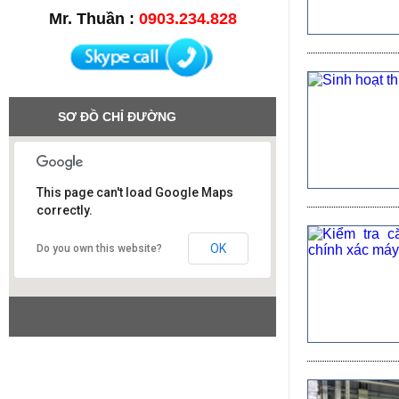
Mr. Thuần :
0903.234.828
SƠ ĐỒ CHỈ ĐƯỜNG
This page can't load Google Maps
correctly.
Công ty SAO VIỆT
OK
Do you own this website?