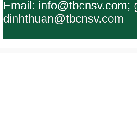
Email: info@tbcnsv.com;
dinhthuan@tbcnsv.com